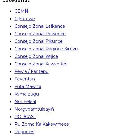
Categorías
CEMN
Cijkatuwe
Consejo Zonal Lafkence
Consejo Zonal Pewence
Consejo Zonal Pikunce
Consejo Zonal Ragince Kimvn
Consejo Zonal Wijice
Consejo Zonal Xawvn Ko
Fewla / Fantepu
Feyentun
Futa Mawiza
Kvme zugu
Nor Feleal
Norgvbamtuleayiñ
PODCAST
Pu Zomo Ka Kakewmece
Reportes