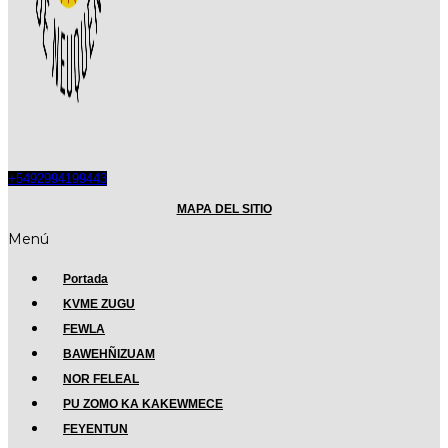
+5492994199443
MAPA DEL SITIO
Menú
Portada
KVME ZUGU
FEWLA
BAWEHÑIZUAM
NOR FELEAL
PU ZOMO KA KAKEWMECE
FEYENTUN