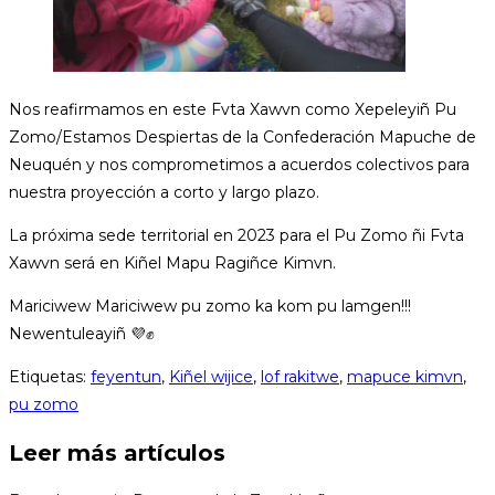
Nos reafirmamos en este Fvta Xawvn como Xepeleyiñ Pu
Zomo/Estamos Despiertas de la Confederación Mapuche de
Neuquén y nos comprometimos a acuerdos colectivos para
nuestra proyección a corto y largo plazo.
La próxima sede territorial en 2023 para el Pu Zomo ñi Fvta
Xawvn será en Kiñel Mapu Ragiñce Kimvn.
Mariciwew Mariciwew pu zomo ka kom pu lamgen!!!
Newentuleayiñ 💜✊
Etiquetas
:
feyentun
,
Kiñel wijice
,
lof rakitwe
,
mapuce kimvn
,
pu zomo
Leer más artículos