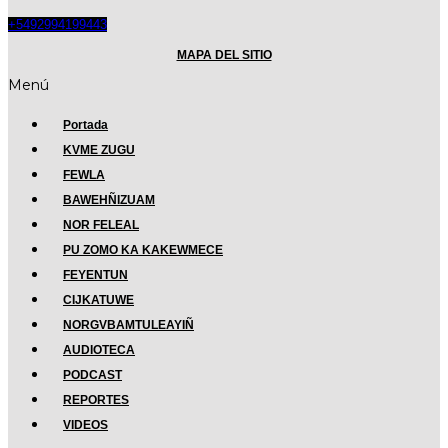
+5492994199443
MAPA DEL SITIO
Menú
Portada
KVME ZUGU
FEWLA
BAWEHÑIZUAM
NOR FELEAL
PU ZOMO KA KAKEWMECE
FEYENTUN
CIJKATUWE
NORGVBAMTULEAYIÑ
AUDIOTECA
PODCAST
REPORTES
VIDEOS