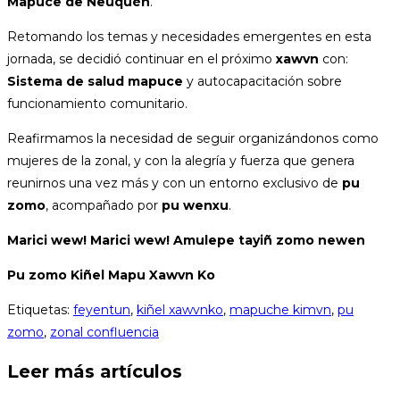
Mapuce de Neuquén
.
Retomando los temas y necesidades emergentes en esta
jornada, se decidió continuar en el próximo
xawvn
con:
Sistema de salud mapuce
y autocapacitación sobre
funcionamiento comunitario.
Reafirmamos la necesidad de seguir organizándonos como
mujeres de la zonal, y con la alegría y fuerza que genera
reunirnos una vez más y con un entorno exclusivo de
pu
zomo
, acompañado por
pu wenxu
.
Marici wew! Marici wew! Amulepe tayiñ zomo newen
Pu zomo Kiñel Mapu Xawvn Ko
Etiquetas
:
feyentun
,
kiñel xawvnko
,
mapuche kimvn
,
pu
zomo
,
zonal confluencia
Leer más artículos