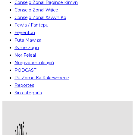
Consejo Zonal Ragince Kimvn
Consejo Zonal Wijice
Consejo Zonal Xawvn Ko
Fewla / Fantepu
Feyentun
Futa Mawiza
Kvme zugu
Nor Feleal
Norgvbamtuleayiñ
PODCAST
Pu Zomo Ka Kakewmece
Reportes
Sin categoría