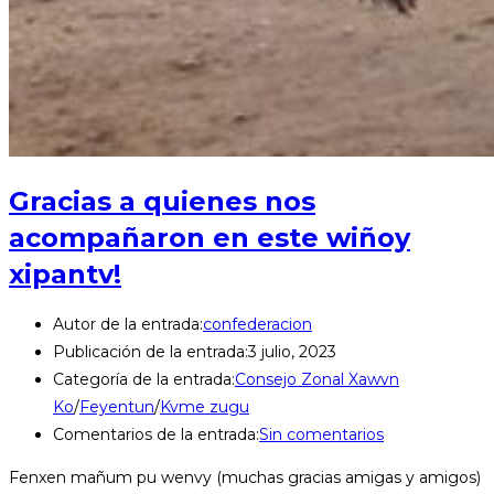
Gracias a quienes nos
acompañaron en este wiñoy
xipantv!
Autor de la entrada:
confederacion
Publicación de la entrada:
3 julio, 2023
Categoría de la entrada:
Consejo Zonal Xawvn
Ko
/
Feyentun
/
Kvme zugu
Comentarios de la entrada:
Sin comentarios
Fenxen mañum pu wenvy (muchas gracias amigas y amigos)