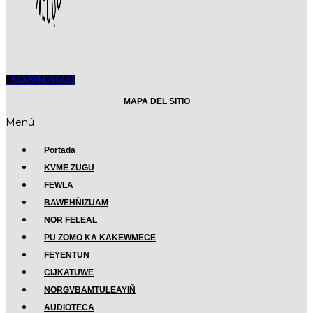
+5492994199443
MAPA DEL SITIO
Menú
Portada
KVME ZUGU
FEWLA
BAWEHÑIZUAM
NOR FELEAL
PU ZOMO KA KAKEWMECE
FEYENTUN
CIJKATUWE
NORGVBAMTULEAYIÑ
AUDIOTECA