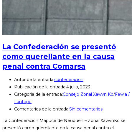
La Confederación se presentó
como querellante en la causa
penal contra Comarsa
Autor de la entrada:
confederacion
Publicación de la entrada:
4 julio, 2023
Categoría de la entrada:
Consejo Zonal Xawvn Ko
/
Fewla /
Fantepu
Comentarios de la entrada:
Sin comentarios
La Confederación Mapuce de Neuquén – Zonal XawvnKo se
presentó como querellante en la causa penal contra el