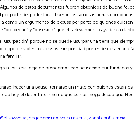
s. Algunos de estos documentos fueron obtenidos de buena fe, p
tal por parte del poder local. Fueron las famosas tierras comprad
ticia como un argumento de excusa por parte de quienes quieren
e “propiedad” y “posesión” que el Relevamiento ayudará a clarific
 “usurpación” porque no se puede usurpar una tierra que siem
todo tipo de violencia, abusos e impunidad pretende desterrar a
ia familiar.
go ministerial deje de ofendernos con acusaciones infundadas y
ararse, hacer una pausa, tomarse un mate con quienes estamos aq
star que hoy él detenta; el mismo que se nos niega desde que Ne
iñel xawvnko
,
negacionismo
,
vaca muerta
,
zonal confluencia