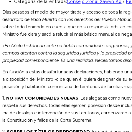
Categoría de la entrada:
Consejo Zonal Xawvn Ko
/
Fe
Días pasados el medio de mayor tirada y acceso de toda la reg
desarrollo de Vaca Muerta con los derechos del Pueblo Mapuc
sobre todo teniendo en cuenta que en su respuesta orbitan conc
Ministro fue clara y sacó a relucir el más básico manual de neg
«En Añelo históricamente no había comunidades originarias, y
campos atentan contra la seguridad jurídica y la propiedad pr
propiedad correspondiente. Es una realidad. Necesitamos disce
En función a estas desafortunadas declaraciones, habiendo una 
a disposición del Ministro -o de quien él quiera designar de su
posesión y habitación comunitaria de territorios de familias m
1.
NO HAY COMUNIDADES NUEVAS
. Las alegadas como nueva
respete sus derechos, todas ellas ejercen posesión desde incl
era de desalojo e intervención de sus territorios, comenzaron
la Constitución y fallos de la Corte Suprema.
2.
SOBRE LOS TÍTULOS DE PROPIEDAD
. Es verdad que exist