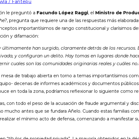
wla / Fantepu
ión le preguntó a
Facundo López Raggi
, el
Ministro de Produc
he?
, pregunta que requiere una de las respuestas más elaborada
eptos importantísimos de rango constitucional y clarísimos desde
ación y difamación:
 últimamente han surgido, claramente detrás de los recursos. 
ivada, y configuran un delito. Hay tomas en lugares donde hace 
rnir cuales son las comunidades originarias reales y cuáles no.
mesa de trabajo abierta en torno a temas importantísimos como el
 equipo- decenas de informes académicos y documentos públicos de
apuce en toda la zona, podríamos reflexionar lo siguiente como r
s, con todo el peso de la acusación de fraude argumental y dis
uso mucho antes que se fundara Añelo. Cuando estas familias co
 a realizar el mínimo acto de defensa, comenzando a manifestar
en “títulos de propiedad privada”. La mayoría obtenidos en la déc