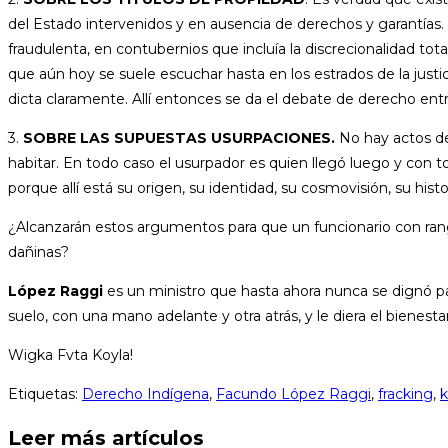
del Estado intervenidos y en ausencia de derechos y garantía
fraudulenta, en contubernios que incluía la discrecionalidad to
que aún hoy se suele escuchar hasta en los estrados de la jus
dicta claramente. Allí entonces se da el debate de derecho entr
3.
SOBRE LAS SUPUESTAS USURPACIONES.
No hay actos de
habitar. En todo caso el usurpador es quien llegó luego y con 
porque allí está su origen, su identidad, su cosmovisión, su histor
¿Alcanzarán estos argumentos para que un funcionario con ran
dañinas?
López Raggi
es un ministro que hasta ahora nunca se dignó p
suelo, con una mano adelante y otra atrás, y le diera el biene
Wigka Fvta Koyla!
Etiquetas
:
Derecho Indígena
,
Facundo López Raggi
,
fracking
,
k
Leer más artículos