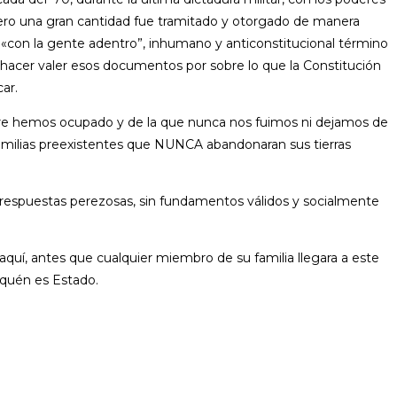
ero una gran cantidad fue tramitado y otorgado de manera
as «con la gente adentro”, inhumano y anticonstitucional término
 hacer valer esos documentos por sobre lo que la Constitución
ar.
pre hemos ocupado y de la que nunca nos fuimos ni dejamos de
 familias preexistentes que NUNCA abandonaran sus tierras
 respuestas perezosas, sin fundamentos válidos y socialmente
uí, antes que cualquier miembro de su familia llegara a este
uquén es Estado.