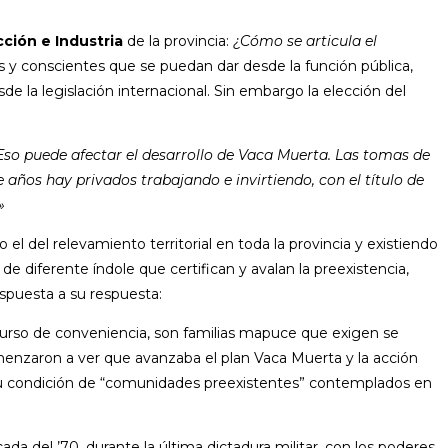
ción e Industria
de la provincia:
¿Cómo se articula el
s y conscientes que se puedan dar desde la función pública,
 la legislación internacional. Sin embargo la elección del
Eso puede afectar el desarrollo de Vaca Muerta. Las tomas de
años hay privados trabajando e invirtiendo, con el título de
»
 del relevamiento territorial en toda la provincia y existiendo
 diferente índole que certifican y avalan la preexistencia,
espuesta a su respuesta:
curso de conveniencia, son familias mapuce que exigen se
menzaron a ver que avanzaba el plan Vaca Muerta y la acción
 su condición de “comunidades preexistentes” contemplados en
ada del ’70, durante la última dictadura militar, con los poderes