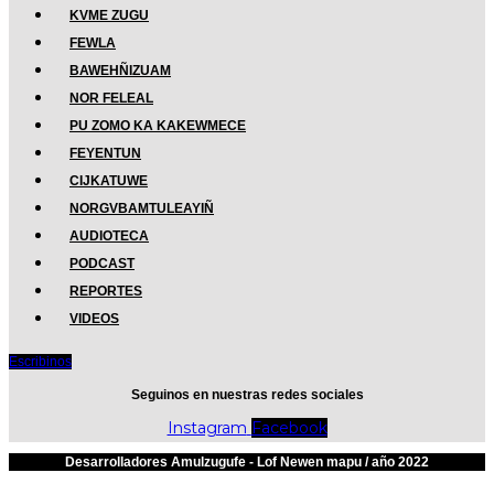
KVME ZUGU
FEWLA
BAWEHÑIZUAM
NOR FELEAL
PU ZOMO KA KAKEWMECE
FEYENTUN
CIJKATUWE
NORGVBAMTULEAYIÑ
AUDIOTECA
PODCAST
REPORTES
VIDEOS
Escribinos
Seguinos en nuestras redes sociales
Instagram
Facebook
Desarrolladores Amulzugufe - Lof Newen mapu / año 2022