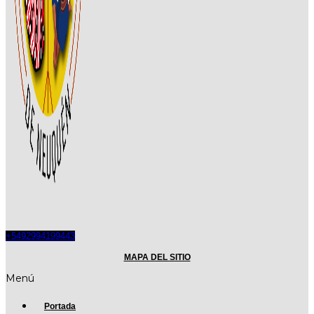
+5492994199443
MAPA DEL SITIO
Menú
Portada