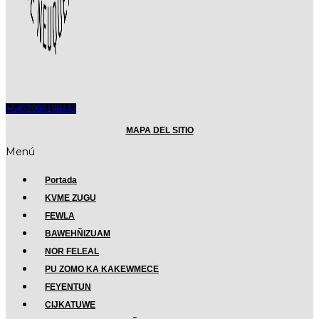
+5492994199443
MAPA DEL SITIO
Menú
Portada
KVME ZUGU
FEWLA
BAWEHÑIZUAM
NOR FELEAL
PU ZOMO KA KAKEWMECE
FEYENTUN
CIJKATUWE