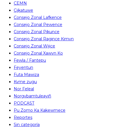
CEMN
Cijkatuwe
Consejo Zonal Lafkence
Consejo Zonal Pewence
Consejo Zonal Pikunce
Consejo Zonal Ragince Kimvn
Consejo Zonal Wijice
Consejo Zonal Xawvn Ko
Fewla / Fantepu
Feyentun
Futa Mawiza
Kvme zugu
Nor Feleal
Norgvbamtuleayiñ
PODCAST
Pu Zomo Ka Kakewmece
Reportes
Sin categoría