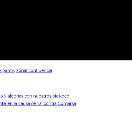
xipantv
,
zonal confluencia
 y alegrías con nuestros picikece
nte en la causa penal contra Comarsa