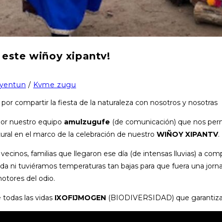
este wiñoy xipantv!
yentun
/
Kvme zugu
or compartir la fiesta de la naturaleza con nosotros y nosotras
por nuestro equipo
amulzugufe
(de comunicación) que nos permi
tural en el marco de la celebración de nuestro
WIÑOY XIPANTV
.
nos, familias que llegaron ese día (de intensas lluvias) a compar
ada ni tuviéramos temperaturas tan bajas para que fuera una jorna
otores del odio.
todas las vidas
IXOFIJMOGEN
(BIODIVERSIDAD) que garantizan