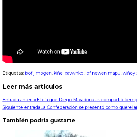
Etiquetas
:
ixofij mogen
,
kiñel xawvnko
,
lof newen mapu
,
wiñoy 
Leer más artículos
Entrada anterior
El día que Diego Maradona Jr. compartió tiempo
Siguiente entrada
La Confederación se presentó como querella
También podría gustarte