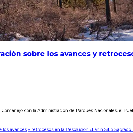
ación sobre los avances y retroceso
a de Comanejo con la Administración de Parques Nacionales, el 
e los avances y retrocesos en la Resolución «Lanín Sitio Sagrad