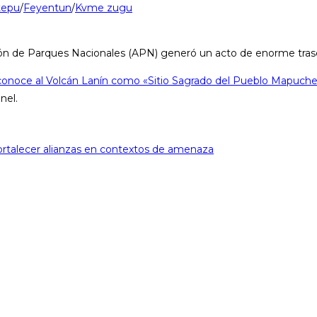
tepu
/
Feyentun
/
Kvme zugu
ción de Parques Nacionales (APN) generó un acto de enorme tras
conoce al Volcán Lanín como «Sitio Sagrado del Pueblo Mapuch
nel.
 Fortalecer alianzas en contextos de amenaza