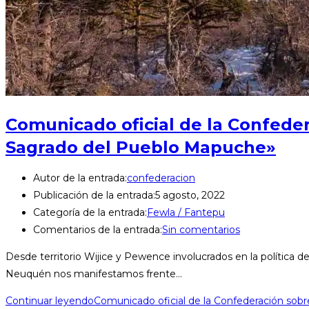
Comunicado oficial de la Confeder
Sagrado del Pueblo Mapuche»
Autor de la entrada:
confederacion
Publicación de la entrada:
5 agosto, 2022
Categoría de la entrada:
Fewla / Fantepu
Comentarios de la entrada:
Sin comentarios
Desde territorio Wijice y Pewence involucrados en la polític
Neuquén nos manifestamos frente…
Continuar leyendo
Comunicado oficial de la Confederación sobr