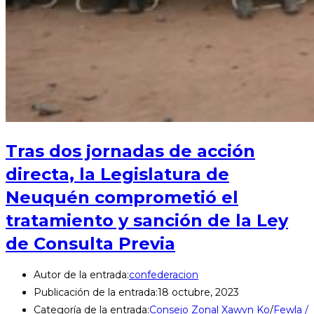
Tras dos jornadas de acción
directa, la Legislatura de
Neuquén comprometió el
tratamiento y sanción de la Ley
de Consulta Previa
Autor de la entrada:
confederacion
Publicación de la entrada:
18 octubre, 2023
Categoría de la entrada:
Consejo Zonal Xawvn Ko
/
Fewla /