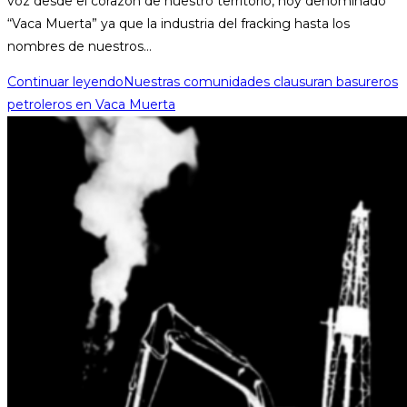
voz desde el corazón de nuestro territorio, hoy denominado
“Vaca Muerta” ya que la industria del fracking hasta los
nombres de nuestros…
Continuar leyendo
Nuestras comunidades clausuran basureros
petroleros en Vaca Muerta