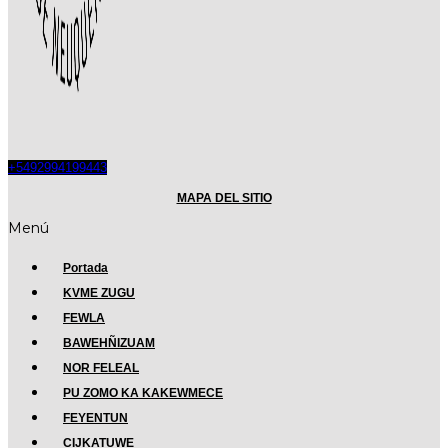
+5492994199443
MAPA DEL SITIO
Menú
Portada
KVME ZUGU
FEWLA
BAWEHÑIZUAM
NOR FELEAL
PU ZOMO KA KAKEWMECE
FEYENTUN
CIJKATUWE