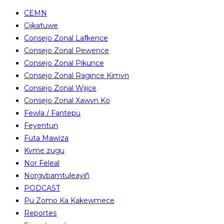
CEMN
Cijkatuwe
Consejo Zonal Lafkence
Consejo Zonal Pewence
Consejo Zonal Pikunce
Consejo Zonal Ragince Kimvn
Consejo Zonal Wijice
Consejo Zonal Xawvn Ko
Fewla / Fantepu
Feyentun
Futa Mawiza
Kvme zugu
Nor Feleal
Norgvbamtuleayiñ
PODCAST
Pu Zomo Ka Kakewmece
Reportes