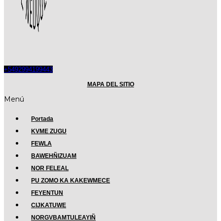
+5492994199443
MAPA DEL SITIO
Menú
Portada
KVME ZUGU
FEWLA
BAWEHÑIZUAM
NOR FELEAL
PU ZOMO KA KAKEWMECE
FEYENTUN
CIJKATUWE
NORGVBAMTULEAYIÑ