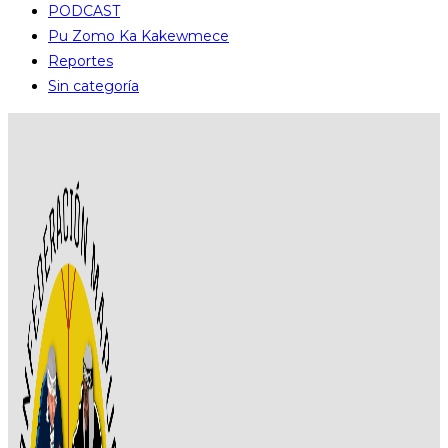
PODCAST
Pu Zomo Ka Kakewmece
Reportes
Sin categoría