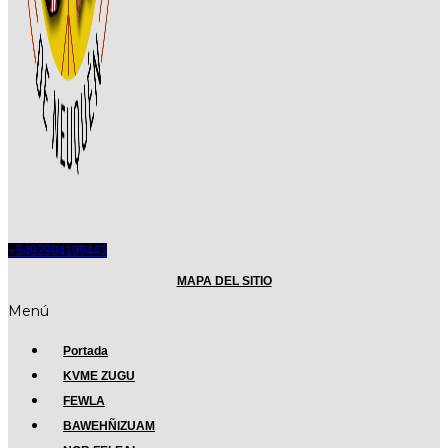
+5492994199443
MAPA DEL SITIO
Menú
Portada
KVME ZUGU
FEWLA
BAWEHÑIZUAM