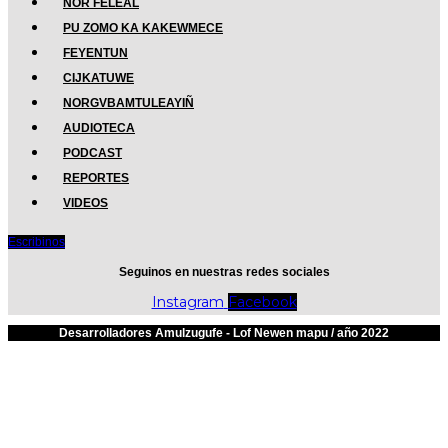
NOR FELEAL
PU ZOMO KA KAKEWMECE
FEYENTUN
CIJKATUWE
NORGVBAMTULEAYIÑ
AUDIOTECA
PODCAST
REPORTES
VIDEOS
Escribinos
Seguinos en nuestras redes sociales
Instagram
Facebook
Desarrolladores Amulzugufe - Lof Newen mapu / año 2022