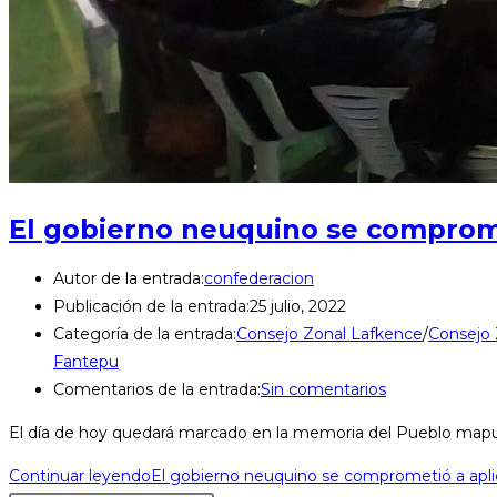
El gobierno neuquino se compromet
Autor de la entrada:
confederacion
Publicación de la entrada:
25 julio, 2022
Categoría de la entrada:
Consejo Zonal Lafkence
/
Consejo
Fantepu
Comentarios de la entrada:
Sin comentarios
El día de hoy quedará marcado en la memoria del Pueblo map
Continuar leyendo
El gobierno neuquino se comprometió a aplic