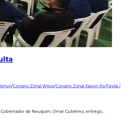
ulta
 Kimvn
/
Consejo Zonal Wijice
/
Consejo Zonal Xawvn Ko
/
Fewla /
l Gobernador de Neuquén, Omar Gutiérrez, entregó…