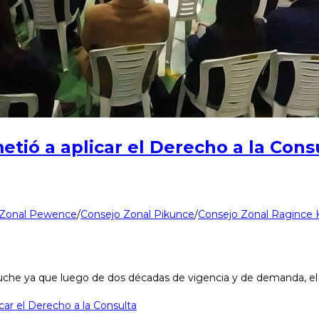
ió a aplicar el Derecho a la Cons
 Zonal Pewence
/
Consejo Zonal Pikunce
/
Consejo Zonal Ragince
uche ya que luego de dos décadas de vigencia y de demanda, e
ar el Derecho a la Consulta