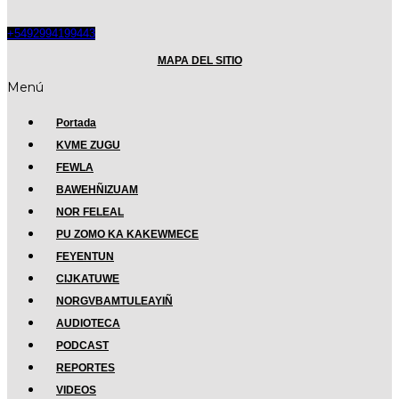
+5492994199443
MAPA DEL SITIO
Menú
Portada
KVME ZUGU
FEWLA
BAWEHÑIZUAM
NOR FELEAL
PU ZOMO KA KAKEWMECE
FEYENTUN
CIJKATUWE
NORGVBAMTULEAYIÑ
AUDIOTECA
PODCAST
REPORTES
VIDEOS