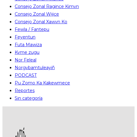
Consejo Zonal Ragince Kimvn
Consejo Zonal Wijice
Consejo Zonal Xawvn Ko
Fewla / Fantepu
Feyentun
Futa Mawiza
Kvme zugu
Nor Feleal
Norgvbamtuleayiñ
PODCAST
Pu Zomo Ka Kakewmece
Reportes
Sin categoría