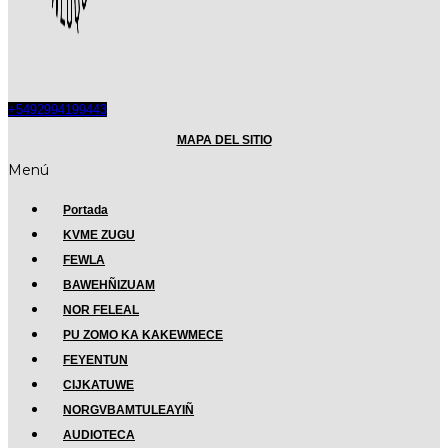
+5492994199443
MAPA DEL SITIO
Menú
Portada
KVME ZUGU
FEWLA
BAWEHÑIZUAM
NOR FELEAL
PU ZOMO KA KAKEWMECE
FEYENTUN
CIJKATUWE
NORGVBAMTULEAYIÑ
AUDIOTECA