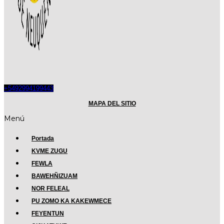
+5492994199443
MAPA DEL SITIO
Menú
Portada
KVME ZUGU
FEWLA
BAWEHÑIZUAM
NOR FELEAL
PU ZOMO KA KAKEWMECE
FEYENTUN